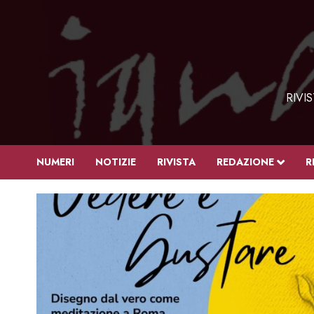
Vai
al
contenuto
RIVI
NUMERI
NOTIZIE
RIVISTA
REDAZIONE
R