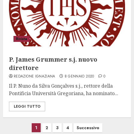
Rivista
P. James Grummer s.j. nuovo
direttore
REDAZIONE IGNAZIANA
8 GENNAIO 2020
0
Il P. Nuno da Silva Gonçalves s.j., rettore della
Pontificia Università Gregoriana, ha nominato...
LEGGI TUTTO
Paginazione
1
2
3
4
Successivo