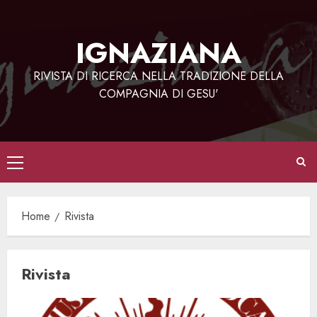
Vai
al
IGNAZIANA
contenuto
RIVISTA DI RICERCA NELLA TRADIZIONE DELLA
COMPAGNIA DI GESU'
Menu
principale
Home
Rivista
Rivista