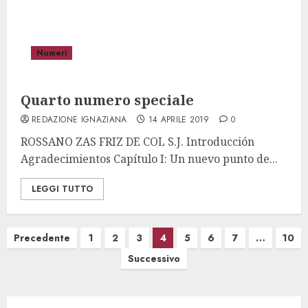
Numeri
Quarto numero speciale
REDAZIONE IGNAZIANA
14 APRILE 2019
0
ROSSANO ZAS FRIZ DE COL S.J. Introducción
Agradecimientos Capítulo I: Un nuevo punto de...
LEGGI TUTTO
Paginazione
Precedente
1
2
3
4
5
6
7
…
10
degli
Successivo
articoli