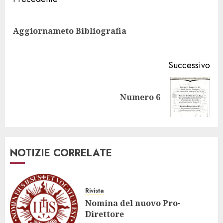
Navigazione
articolo
Art
Aggiornameto Bibliografia
pr
Successivo
Articolo
Numero 6
successivo:
NOTIZIE CORRELATE
Rivista
Nomina del nuovo Pro-
Direttore