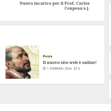
Nuovo incarico per il Prof. Carlos
Articolo
Articolo
Coupeau s.j.
precedente:
successivo:
Rivista
Il nuovo sito web è online!
1 FEBBRAIO 2024
0