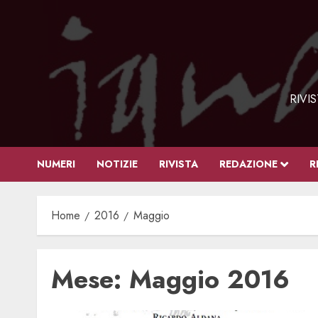
Vai
al
contenuto
RIVI
NUMERI
NOTIZIE
RIVISTA
REDAZIONE
R
Home
2016
Maggio
Mese:
Maggio 2016