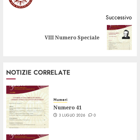
pr
Successivo
Articolo
VIII Numero Speciale
successivo:
NOTIZIE CORRELATE
Numeri
Numero 41
3 LUGLIO 2026
0