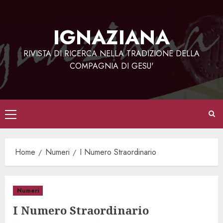
Vai
al
IGNAZIANA
contenuto
RIVISTA DI RICERCA NELLA TRADIZIONE DELLA
COMPAGNIA DI GESU'
Menu
principale
Home
Numeri
I Numero Straordinario
Numeri
I Numero Straordinario