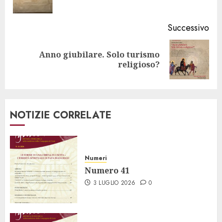
pr
Successivo
Anno giubilare. Solo turismo
Articolo
religioso?
successivo:
NOTIZIE CORRELATE
Numeri
Numero 41
3 LUGLIO 2026
0